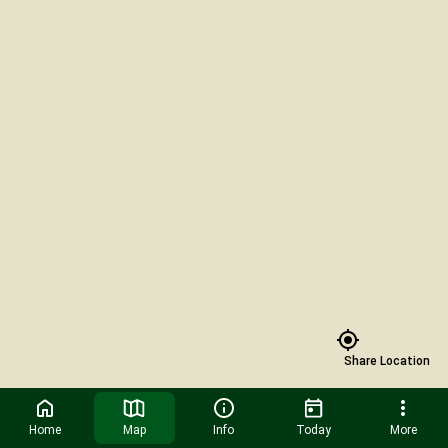
Share Location
Home
Map
Info
Today
More