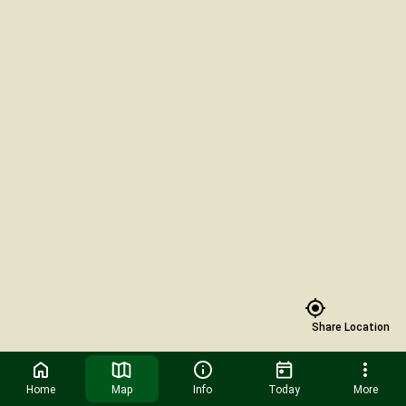
Share Location
Home
Map
Info
Today
More