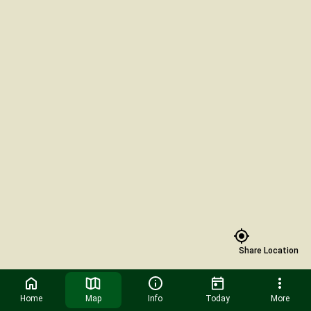
Share Location
Home
Map
Info
Today
More